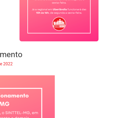
amento
de 2022