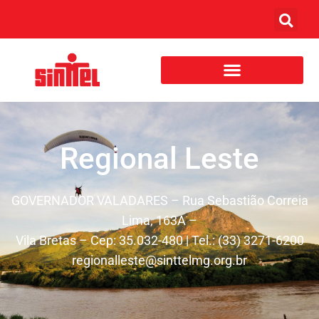
Regional Leste
GOVERNADOR VALADARES – Rua Sebastião Correia
Lima, 163A –
Vila Bretas – Cep: 35.032-480 | Tel.: (33) 3271-6200
regionalleste@sinttelmg.org.br