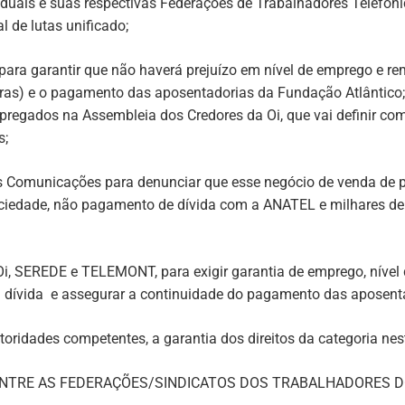
aduais e suas respectivas Federações de Trabalhadores Telefôni
al de lutas unificado;
 para garantir que não haverá prejuízo em nível de emprego e re
as) e o pagamento das aposentadorias da Fundação Atlântico; 
regados na Assembleia dos Credores da Oi, que vai definir com
s;
 Comunicações para denunciar que esse negócio de venda de par
ciedade, não pagamento de dívida com a ANATEL e milhares de
 Oi, SEREDE e TELEMONT, para exigir garantia de emprego, nív
a dívida e assegurar a continuidade do pagamento das aposent
utoridades competentes, a garantia dos direitos da categoria ne
ENTRE AS FEDERAÇÕES/SINDICATOS DOS TRABALHADORES DO