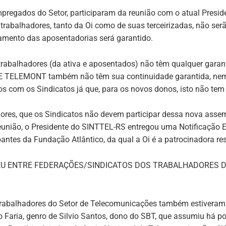
regados do Setor, participaram da reunião com o atual Presiden
 trabalhadores, tanto da Oi como de suas terceirizadas, não ser
gamento das aposentadorias será garantido.
trabalhadores (da ativa e aposentados) não têm qualquer garant
E TELEMONT também não têm sua continuidade garantida, nem e
os com os Sindicatos já que, para os novos donos, isto não tem
ores, que os Sindicatos não devem participar dessa nova assemb
eunião, o Presidente do SINTTEL-RS entregou uma Notificação Ex
ipantes da Fundação Atlântico, da qual a Oi é a patrocinadora re
U ENTRE FEDERAÇÕES/SINDICATOS DOS TRABALHADORES D
rabalhadores do Setor de Telecomunicações também estiveram r
 Faria, genro de Silvio Santos, dono do SBT, que assumiu há p