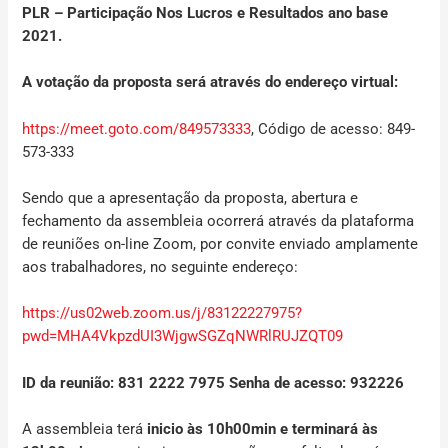
PLR – Participação Nos Lucros e Resultados ano base
2021.
A votação da proposta será através do endereço virtual:
https://meet.goto.com/849573333
, Código de acesso: 849-
573-333
Sendo que a apresentação da proposta, abertura e
fechamento da assembleia ocorrerá através da plataforma
de reuniões on-line Zoom, por convite enviado amplamente
aos trabalhadores, no seguinte endereço:
https://us02web.zoom.us/j/83122227975?
pwd=MHA4VkpzdUI3WjgwSGZqNWRlRUJZQT09
I
D da reunião: 831 2222 7975
Senha de acesso: 932226
A assembleia terá
inicio às 10h00min e terminará às