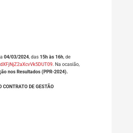
ia
04/03/2024
, das
15h às 16h
, de
PdXFjNjZ2aXcvVk5DUT09
. Na ocasião,
ção nos Resultados (PPR-2024).
O CONTRATO DE GESTÃO