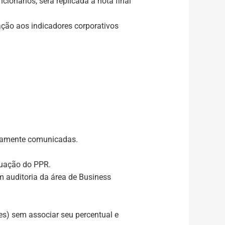
cionários, será replicada a nota final
ação aos indicadores corporativos
eviamente comunicadas.
quação do PPR.
om auditoria da área de Business
tes) sem associar seu percentual e