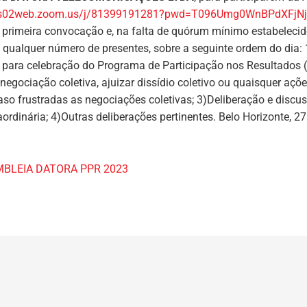
/us02web.zoom.us/j/81399191281?pwd=T096Umg0WnBPdXFjN
 primeira convocação e, na falta de quórum mínimo estabelecido
ualquer número de presentes, sobre a seguinte ordem do dia: 
para celebração do Programa de Participação nos Resultados 
egociação coletiva, ajuizar dissídio coletivo ou quaisquer açõ
caso frustradas as negociações coletivas; 3)Deliberação e discu
rdinária; 4)Outras deliberações pertinentes. Belo Horizonte, 2
BLEIA DATORA PPR 2023