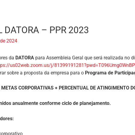
 DATORA – PPR 2023
 de 2024
ores da
DATORA
para Assembleia Geral que será realizada no d
tps://us02web.zoom.us/j/81399191281?pwd=T096Umg0WnB
berar sobre a proposta da empresa para o
Programa de Participa
 METAS CORPORATIVAS + PERCENTUAL DE ATINGIMENTO D
inidos anualmente conforme ciclo de planejamento.
adores:
corporativo