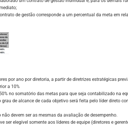
elaborado um contrato de gestão individual e, para os demais fun
imediato;
 contrato de gestão corresponde a um percentual da meta em rel
es por ano por diretoria, a partir de diretrizes estratégicas pr
rior a 10%
 50% no somatório das metas para que seja contabilizado na e
o grau de alcance de cada objetivo será feita pelo líder direto c
ão não devem ser as mesmas da avaliação de desempenho.
 ser elegível somente aos líderes de equipe (diretores e geren