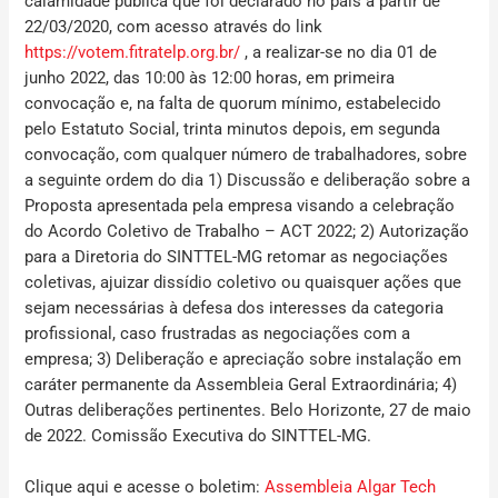
calamidade pública que foi declarado no país a partir de
22/03/2020, com acesso através do
link
https://votem.fitratelp.org.br/
, a realizar-se no dia
01 de
junho 2022
, das
10:00 às 12:00 horas
, em primeira
convocação e, na falta de quorum mínimo, estabelecido
pelo Estatuto Social, trinta minutos depois, em segunda
convocação, com qualquer número de trabalhadores, sobre
a seguinte ordem do dia 1) Discussão e deliberação sobre a
Proposta apresentada pela empresa visando a celebração
do Acordo Coletivo de Trabalho – ACT 2022; 2) Autorização
para a Diretoria do SINTTEL-MG retomar as negociações
coletivas, ajuizar dissídio coletivo ou quaisquer ações que
sejam necessárias à defesa dos interesses da categoria
profissional, caso frustradas as negociações com a
empresa; 3) Deliberação e apreciação sobre instalação em
caráter permanente da Assembleia Geral Extraordinária; 4)
Outras deliberações pertinentes. Belo Horizonte, 27 de maio
de 2022. Comissão Executiva do SINTTEL-MG.
Clique aqui e acesse o boletim:
Assembleia Algar Tech