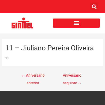
11 – Jiuliano Pereira Oliveira
11
←
Aniversario
Aniversario
anterior
seguinte
→