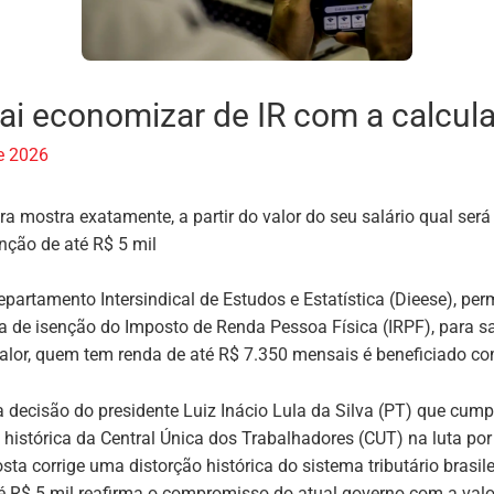
ai economizar de IR com a calcul
de 2026
ra mostra exatamente, a partir do valor do seu salário qual se
nção de até R$ 5 mil
artamento Intersindical de Estudos e Estatística (Dieese), per
ta de isenção do Imposto de Renda Pessoa Física (IRPF), para sa
alor, quem tem renda de até R$ 7.350 mensais é beneficiado c
ma decisão do presidente Luiz Inácio Lula da Silva (PT) que c
stórica da Central Única dos Trabalhadores (CUT) na luta por j
osta corrige uma distorção histórica do sistema tributário bras
té R$ 5 mil reafirma o compromisso do atual governo com a valo