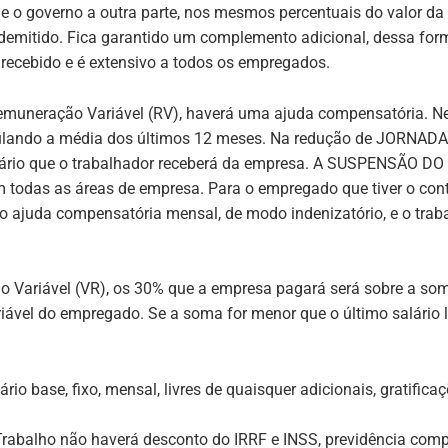
 o governo a outra parte, nos mesmos percentuais do valor da
sse demitido. Fica garantido um complemento adicional, dessa f
 recebido e é extensivo a todos os empregados.
emuneração Variável (RV),
haverá uma ajuda compensatória. Ne
culando a média dos últimos 12 meses. Na redução de JORNADA
salário que o trabalhador receberá da empresa. A SUSPENSÃ
 todas as áreas de empresa. Para o empregado que tiver o con
ajuda compensatória mensal, de modo indenizatório, e o trabal
o Variável (VR)
, os 30% que a empresa pagará será sobre a som
ável do empregado. Se a soma for menor que o último salário l
o base, fixo, mensal, livres de quaisquer adicionais, gratificaç
Trabalho não haverá desconto do IRRF e INSS, previdência com