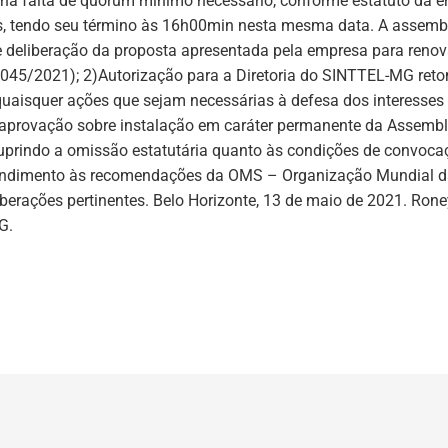
a falta de quórum mínimo necessário, conforme estatuto da ent
, tendo seu término às 16h00min nesta mesma data. A assemble
e deliberação da proposta apresentada pela empresa para reno
45/2021); 2)Autorização para a Diretoria do SINTTEL-MG retom
u quaisquer ações que sejam necessárias à defesa dos interesses 
e aprovação sobre instalação em caráter permanente da Assemble
 suprindo a omissão estatutária quanto às condições de convoc
tendimento às recomendações da OMS – Organização Mundial da
berações pertinentes. Belo Horizonte, 13 de maio de 2021. Roney
G.