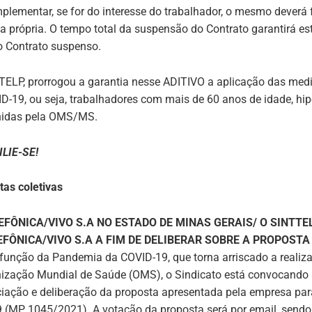
lementar, se for do interesse do trabalhador, o mesmo deverá 
nta própria. O tempo total da suspensão do Contrato garantirá e
o Contrato suspenso.
TELP, prorrogou a garantia nesse ADITIVO a aplicação das me
D-19, ou seja, trabalhadores com mais de 60 anos de idade, hi
inidas pela OMS/MS.
FILIE-SE!
tas coletivas
FÔNICA/VIVO S.A NO ESTADO DE MINAS GERAIS/ O SINTT
EFÔNICA/VIVO S.A A FIM DE DELIBERAR SOBRE A PROPOST
função da Pandemia da COVID-19, que torna arriscado a realiza
zação Mundial de Saúde (OMS), o Sindicato está convocando as
ciação e deliberação da proposta apresentada pela empresa pa
 (MP 1045/2021). A votação da proposta será por email, sendo