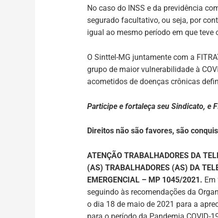
No caso do INSS e da previdência comp
segurado facultativo, ou seja, por co
igual ao mesmo período em que teve 
O Sinttel-MG juntamente com a FITRA
grupo de maior vulnerabilidade à COVI
acometidos de doenças crônicas def
Participe e fortaleça seu Sindicato, e 
Direitos não são favores, são conquis
ATENÇÃO TRABALHADORES DA TELE
(AS) TRABALHADORES (AS) DA TEL
EMERGENCIAL – MP 1045/2021.
Em 
seguindo às recomendações da Organi
o dia
18 de maio de 2021
para a apre
para o período da Pandemia COVID-19