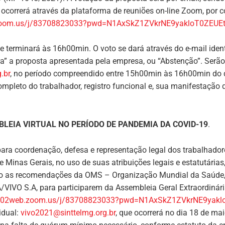
correrá através da plataforma de reuniões on-line Zoom, por c
.zoom.us/j/83708823033?pwd=N1AxSkZ1ZVkrNE9yakloT0ZEUE
e terminará às 16h00min. O voto se dará através do e-mail iden
tra” a proposta apresentada pela empresa, ou “Abstenção”. Ser
.br
, no período compreendido entre 15h00min às 16h00min do d
ompleto do trabalhador, registro funcional e, sua manifestaçã
LEIA VIRTUAL NO PERÍODO DE PANDEMIA DA COVID-19
.
para coordenação, defesa e representação legal dos trabalhado
e Minas Gerais, no uso de suas atribuições legais e estatutária
o as recomendações da OMS – Organização Mundial da Saúde, c
O S.A, para participarem da Assembleia Geral Extraordinária
us02web.zoom.us/j/83708823033?pwd=N1AxSkZ1ZVkrNE9yak
idual:
vivo2021@sinttelmg.org.br
, que ocorrerá no dia 18 de ma