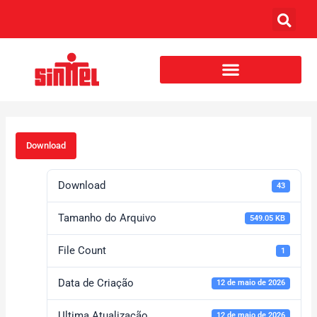
Download
Download
43
Tamanho do Arquivo
549.05 KB
File Count
1
Data de Criação
12 de maio de 2026
Ultima Atualização
12 de maio de 2026