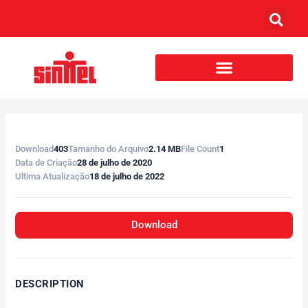
Download
403
Tamanho do Arquivo
2.14 MB
File Count
1
Data de Criação
28 de julho de 2020
Ultima Atualização
18 de julho de 2022
Download
DESCRIPTION