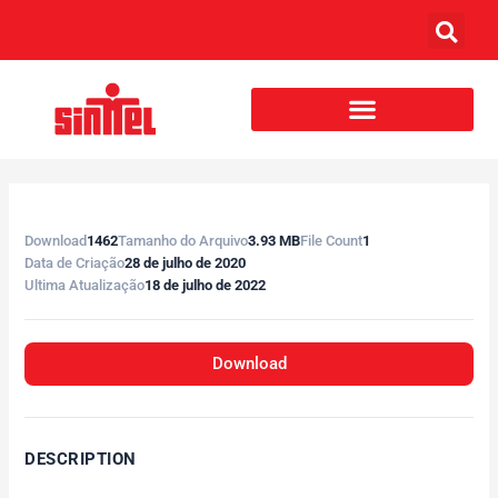
Download
1462
Tamanho do Arquivo
3.93 MB
File Count
1
Data de Criação
28 de julho de 2020
Ultima Atualização
18 de julho de 2022
Download
DESCRIPTION