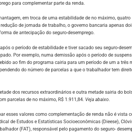
prego para complementar parte da renda.
antagem, em troca de uma estabilidade de no máximo, quatro 
 redução de jornada de trabalho, o governo bancaria apenas do
a forma de antecipação do seguro-desemprego.
o após o período de estabilidade e tiver sacado seu seguro-des
tecipado. Por exemplo, numa demissão após o período de suspens
bido ao fim do programa cairia para um período de um a três me
dependendo do número de parcelas a que o trabalhador tem direit
ade dos recursos extraordinários e outra metade sairia do bols
om parcelas de no máximo, R$ 1.911,84
. Veja abaixo
.
ipar esses valores como complementação de renda não é vista c
ical de Estudos e Estatísticas Socioeconômicas (Dieese), Clóvi
alhador (FAT), responsável pelo pagamento do seguro- desem