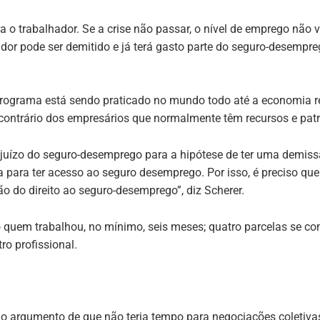
a o trabalhador. Se a crise não passar, o nível de emprego não 
ador pode ser demitido e já terá gasto parte do seguro-desempre
rograma está sendo praticado no mundo todo até a economia ret
o contrário dos empresários que normalmente têm recursos e pa
uízo do seguro-desemprego para a hipótese de ter uma demissão
ia para ter acesso ao seguro desemprego. Por isso, é preciso qu
o do direito ao seguro-desemprego”, diz Scherer.
io quem trabalhou, no mínimo, seis meses; quatro parcelas se 
tro profissional.
 o argumento de que não teria tempo para negociações coletiv