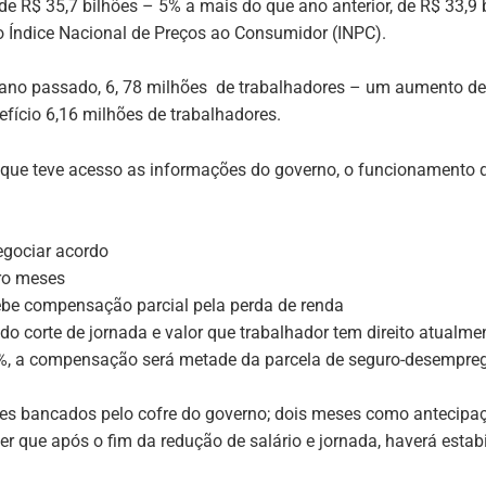
 de R$ 35,7 bilhões – 5% a mais do que ano anterior, de R$ 33,
lo Índice Nacional de Preços ao Consumidor (INPC).
no passado, 6, 78 milhões de trabalhadores – um aumento de 
fício 6,16 milhões de trabalhadores.
 que teve acesso as informações do governo, o funcionamento 
egociar acordo
tro meses
ebe compensação parcial pela perda de renda
do corte de jornada e valor que trabalhador tem direito atual
0%, a compensação será metade da parcela de seguro-desemprego 
eses bancados pelo cofre do governo; dois meses como antecip
 que após o fim da redução de salário e jornada, haverá estab