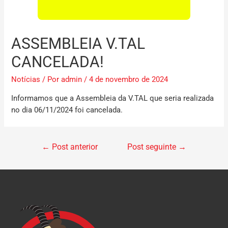
ASSEMBLEIA V.TAL
CANCELADA!
Notícias
/ Por
admin
/
4 de novembro de 2024
Informamos que a Assembleia da
V.TAL
que seria realizada
no dia
06/11/2024
foi
cancelada
.
←
Post anterior
Post seguinte
→