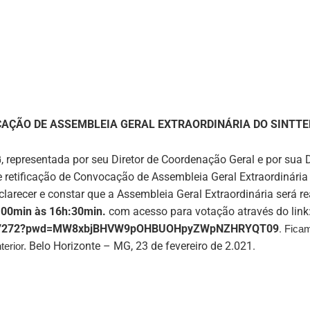
OCAÇÃO DE ASSEMBLEIA GERAL EXTRAORDINÁRIA DO
SINTTE
G
, representada por seu Diretor de Coordenação Geral e por sua D
de retificação de Convocação de Assembleia Geral Extraordinária
larecer e constar que a Assembleia Geral Extraordinária será r
:00min às 16h:30min.
com acesso para votação através do link
30387272?pwd=MW8xbjBHVW9pOHBUOHpyZWpNZHRYQT09
.
Ficam
Belo Horizonte – MG, 23 de fevereiro de 2.021.
terior.