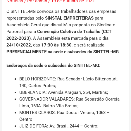
Notícias
/ Por
admin
/
19 de outubro de 2022
O SINTTEL-MG convoca os trabalhadores
das empresas
representadas pelo
SINSTAL EMPREITEIRAS
para
Assembleia Geral que discutirá a proposta do Sindicato
Patronal para a
Convenção Coletiva de Trabalho (CCT
2022-2023)
. A Assembleia está marcada para o dia
24/10/2022
,
das
17:30 às 18:30
, e será
realizada
PRESENCIALMENTE
na sede e subsedes do SINTTEL-MG
.
Endereços da sede e subsedes do SINTTEL-MG:
BELO HORIZONTE
: Rua Senador Lúcio Bittencourt,
140, Carlos Prates;
UBERLÂNDIA
: Avenida Araguari, 254, Martins;
GOVERNADOR VALADARES:
Rua Sebastião Correia
Lima, 163A. Bairro Vila Bretas;
MONTES CLAROS:
Rua Doutor Veloso, 1063 –
Centro;
JUIZ DE FORA:
Av. Brasil, 2444 – Centro;