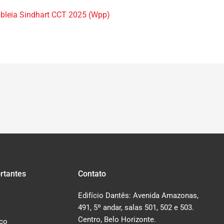
leia Sindhart CCT 2025 (Wpp)
rtantes
Contato
Edifício Dantês: Avenida Amazonas,
491, 5º andar, salas 501, 502 e 503.
Centro, Belo Horizonte.
co