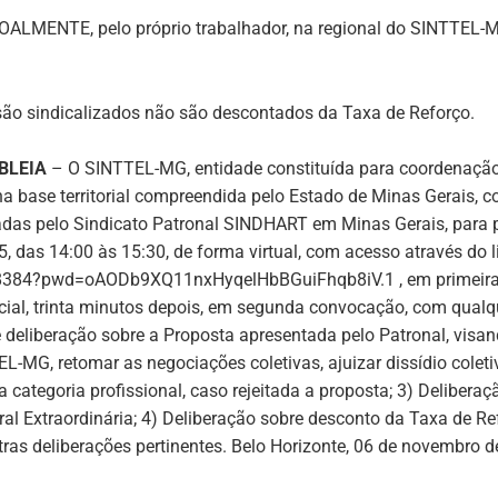
OALMENTE, pelo próprio trabalhador, na regional do SINTTEL-M
o sindicalizados não são descontados da Taxa de Reforço.
BLEIA
– O SINTTEL-MG
, entidade constituída para coordenação
 base territorial compreendida pelo Estado de Minas Gerais, co
das pelo Sindicato Patronal
SINDHART
em Minas Gerais, para 
5
, das
14:00 às 15:30
, de forma virtual, com acesso através do l
778384?pwd=oAODb9XQ11nxHyqelHbBGuiFhqb8iV.1
, em primeir
cial, trinta minutos depois, em segunda convocação, com qualq
 deliberação sobre a Proposta apresentada pelo Patronal, visa
EL-MG, retomar as negociações coletivas, ajuizar dissídio cole
a categoria profissional, caso rejeitada a proposta; 3) Delibera
al Extraordinária; 4) Deliberação sobre desconto da Taxa de R
tras deliberações pertinentes. Belo Horizonte, 06 de novembro