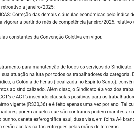
etroativo a janeiro/2025;
ICAS
: Correção das demais cláusulas econômicas pelo índice de 
ra vigorar a partir do mês de competência janeiro/2025, relati
as constantes da Convenção Coletiva em vigor.
trumento para manutenção de todos os serviços do Sindicato. At
ua atuação na luta por todos os trabalhadores da categoria. De
co, a Colônia de Férias (localizada no Espírito Santo), convên
ntos ao sindicalizado. Além disso, o Sindicato é a voz dos tra
CCT’s e ACT’s inserindo cláusulas positivas para os trabalhador
nimo vigente (R$30,36) e é feito apenas uma vez por ano
. Tal c
balhadores, porém aqueles que são contrários podem manifestar 
io punho, caneta esferográfica azul, duas vias, em folha A4 br
o serão aceitas cartas entregues pelas mãos de terceiros.