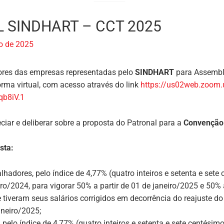
 SINDHART – CCT 2025
o de 2025
res das empresas representadas pelo
SINDHART
para Assemble
forma virtual, com acesso através do link
https://us02web.zoom
b8iV.1
ciar e deliberar sobre a proposta do
Patronal
para a
Convenção 
sta:
lhadores, pelo índice de 4,77%
(quatro inteiros e setenta e sete
o/2024, para vigorar 50% a partir de 01 de janeiro/2025 e 50% 
 tiveram seus salários corrigidos em decorrência do reajuste d
neiro/2025;
 pelo índice de 4,77%
(quatro inteiros e setenta e sete centésimo