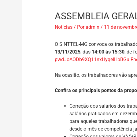
ASSEMBLEIA GERAL
Notícias
/ Por
admin
/
11 de novembr
O SINTTEL-MG convoca os trabalhado
13/11/2025
, das
14:00 às 15:30
, de 
pwd=oAODb9XQ11nxHyqelHbBGuiFhq
Na ocasião, os trabalhadores vão apre
Confira os principais pontos da propo
Correção dos salários dos traba
salários praticados em dezembr
para aqueles trabalhadores que
desde o mês de competência ja
Correção dos valores de VA/VR,