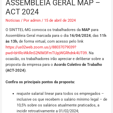
ASSEMBLEIA GERAL MAP –
ACT 2024
Notícias
/ Por
admin
/
15 de abril de 2024
O SINTTEL-MG convoca os trabalhadores da
MAP
para
Assembleia Geral marcada para o dia
16/04/2024
,
das
11h
às
13h
, de forma virtual, com acesso pelo link
https://us02web.zoom.us/j/88037079039?
pwd=bHRoWkRnS2NlM3FmTUpjWGRhdnk4UT09
. Na
ocasião, os trabalhadores irão apreciar e deliberar sobre a
proposta da empresa para o
Acordo Coletivo de Trabalho
(ACT-2024)
.
Confira os principais pontos da proposta:
reajuste salarial linear para todos os empregados –
inclusive os que recebem o salário mínimo legal – de
10,5% sobre os salários atualmente praticados, a
incidir retroativamente a 01/02/2024;