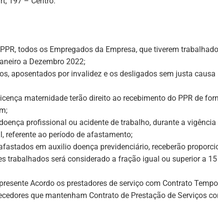
rt, 197 – Centro.
 PPR, todos os Empregados da Empresa, que tiverem trabalhado
Janeiro a Dezembro 2022;
os,
aposentados por invalidez
e os desligados sem justa causa
cença maternidade terão direito ao recebimento do PPR de form
m;
ença profissional ou acidente de trabalho, durante a vigência 
, referente ao período de afastamento;
fastados em auxilio doença previdenciário, receberão proporc
es trabalhados será considerado a fração igual ou superior a 15
presente Acordo os prestadores de serviço com Contrato Tempor
necedores que mantenham Contrato de Prestação de Serviços c