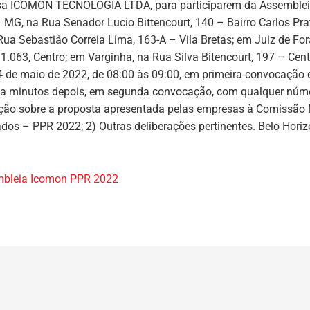
a ICOMON TECNOLOGIA LTDA, para participarem da Assembleia G
 MG, na Rua Senador Lucio Bittencourt, 140 – Bairro Carlos Pra
ua Sebastião Correia Lima, 163-A – Vila Bretas; em Juiz de Fora
1.063, Centro; em Varginha, na Rua Silva Bitencourt, 197 – Cen
24 de maio de 2022, de 08:00 às 09:00
, em primeira convocação 
rinta minutos depois, em segunda convocação, com qualquer núme
ação sobre a proposta apresentada pelas empresas à Comissão 
dos – PPR 2022; 2) Outras deliberações pertinentes. Belo Hori
bleia Icomon PPR 2022