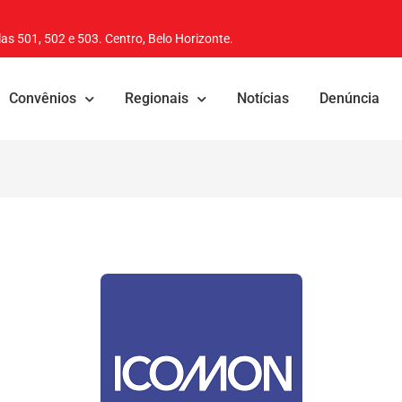
as 501, 502 e 503. Centro, Belo Horizonte.
Convênios
Regionais
Notícias
Denúncia