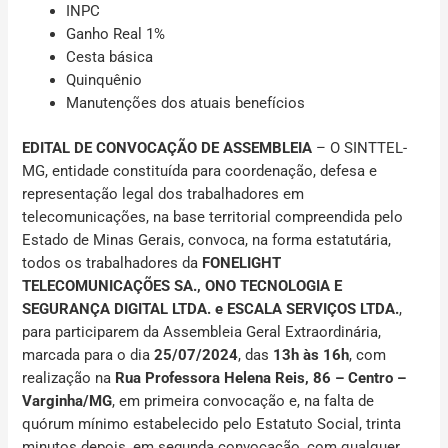
INPC
Ganho Real 1%
Cesta básica
Quinquênio
Manutenções dos atuais benefícios
EDITAL DE CONVOCAÇÃO DE ASSEMBLEIA
– O SINTTEL-
MG,
entidade constituída para coordenação, defesa e
representação legal dos trabalhadores em
telecomunicações, na base territorial compreendida pelo
Estado de Minas Gerais, convoca, na forma estatutária,
todos os trabalhadores da
FONELIGHT
TELECOMUNICAÇÕES SA., ONO TECNOLOGIA E
SEGURANÇA DIGITAL LTDA. e ESCALA SERVIÇOS LTDA.
,
para participarem da Assembleia Geral Extraordinária,
marcada para o dia
25/07/2024
, das
13h às 16h
, com
realização na
Rua Professora Helena Reis, 86 – Centro –
Varginha/MG
,
em primeira convocação e, na falta de
quórum mínimo estabelecido pelo Estatuto Social, trinta
minutos depois, em segunda convocação, com qualquer