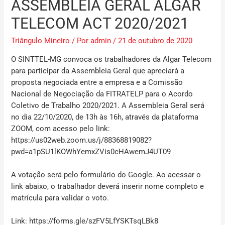
ASSEMBLEIA GERAL ALGAR
TELECOM ACT 2020/2021
Triângulo Mineiro
/ Por
admin
/
21 de outubro de 2020
O SINTTEL-MG convoca os trabalhadores da Algar Telecom
para participar da Assembleia Geral que apreciará a
proposta negociada entre a empresa e a Comissão
Nacional de Negociação da FITRATELP para o Acordo
Coletivo de Trabalho 2020/2021.
A Assembleia Geral será
no dia 22/10/2020, de 13h às 16h, através da plataforma
ZOOM, com acesso pelo link:
https://us02web.zoom.us/j/88368819082?
pwd=a1pSU1lKOWhYemxZVis0cHAwemJ4UT09
A votação será pelo formulário do Google. Ao acessar o
link abaixo, o trabalhador deverá inserir nome completo e
matrícula para validar o voto.
Link: https://forms.gle/szFV5LfYSKTsqLBk8