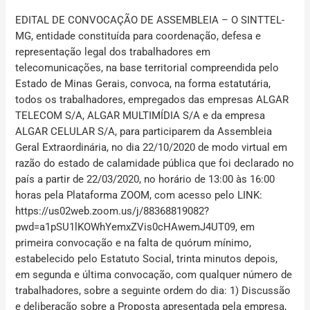
EDITAL DE CONVOCAÇÃO DE ASSEMBLEIA – O SINTTEL-
MG
, entidade constituída para coordenação, defesa e
representação legal dos trabalhadores em
telecomunicações, na base territorial compreendida pelo
Estado de Minas Gerais, convoca, na forma estatutária,
todos os trabalhadores, empregados das empresas ALGAR
TELECOM S/A, ALGAR MULTIMÍDIA S/A e da empresa
ALGAR CELULAR S/A, para participarem da Assembleia
Geral Extraordinária, no dia
22/10/2020
de modo virtual em
razão do estado de calamidade pública que foi declarado no
país a partir de 22/03/2020, no horário de
13:00 às 16:00
horas
pela Plataforma ZOOM, com acesso pelo LINK:
https://us02web.zoom.us/j/88368819082?
pwd=a1pSU1lKOWhYemxZVis0cHAwemJ4UT09, em
primeira convocação e na falta de quórum mínimo,
estabelecido pelo Estatuto Social, trinta minutos depois,
em segunda e última convocação, com qualquer número de
trabalhadores, sobre a seguinte ordem do dia: 1) Discussão
e deliberação sobre a Proposta apresentada pela empresa,