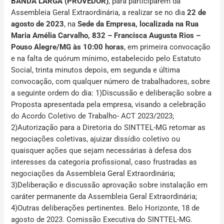
BANDA LARGA (PROVEDOR)
, para participarem da
Assembleia Geral Extraordinária, a realizar se no dia
22 de
agosto de 2023
, na
Sede da Empresa, localizada na Rua
Maria Amélia Carvalho, 832 – Francisca Augusta Rios –
Pouso Alegre/MG às 10:00 horas
, em primeira convocação
e na falta de quórum mínimo, estabelecido pelo Estatuto
Social, trinta minutos depois, em segunda e última
convocação, com qualquer número de trabalhadores, sobre
a seguinte ordem do dia: 1)Discussão e deliberação sobre a
Proposta apresentada pela empresa, visando a celebração
do Acordo Coletivo de Trabalho- ACT 2023/2023;
2)Autorização para a Diretoria do SINTTEL-MG retomar as
negociações coletivas, ajuizar dissídio coletivo ou
quaisquer ações que sejam necessárias à defesa dos
interesses da categoria profissional, caso frustradas as
negociações da Assembleia Geral Extraordinária;
3)Deliberação e discussão aprovação sobre instalação em
caráter permanente da Assembleia Geral
Extraordinária;
4)Outras deliberações pertinentes. Belo Horizonte, 18 de
agosto de 2023. Comissão Executiva do SINTTEL-MG.