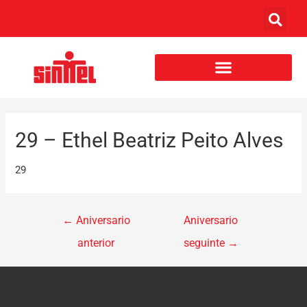
29 – Ethel Beatriz Peito Alves
29
←
Aniversario
Aniversario
anterior
seguinte
→