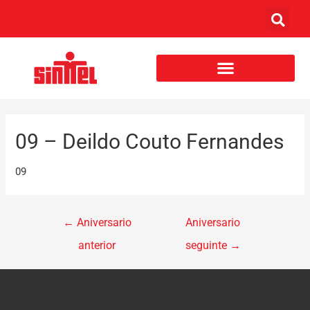
09 – Deildo Couto Fernandes
09
←
Aniversario
Aniversario
anterior
seguinte
→