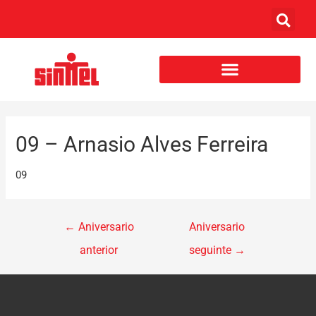
09 – Arnasio Alves Ferreira
09
←
Aniversario
Aniversario
anterior
seguinte
→