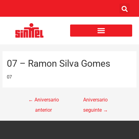
07 – Ramon Silva Gomes
07
←
Aniversario
Aniversario
anterior
seguinte
→