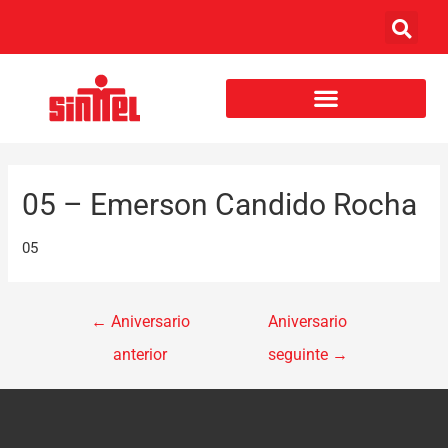
05 – Emerson Candido Rocha
05
←
Aniversario
Aniversario
anterior
seguinte
→