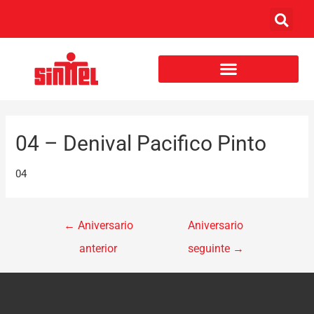
04 – Denival Pacifico Pinto
04
←
Aniversario
Aniversario
anterior
seguinte
→